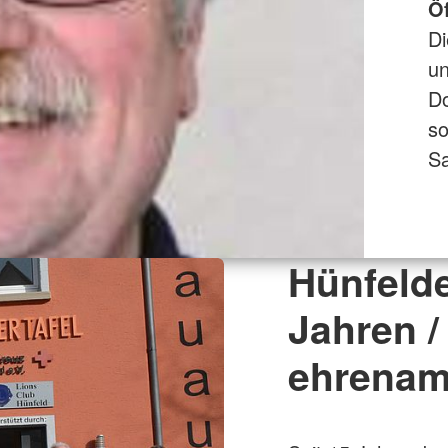
Ö
Di
u
Do
so
Sa
Hünfelde
Jahren /
ehrenamt