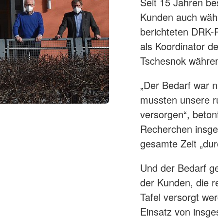
Seit 15 Jahren bes
Kunden auch währ
berichteten DRK-P
als Koordinator d
Tschesnok währen
„Der Bedarf war n
mussten unsere ru
versorgen“, beto
Recherchen insges
gesamte Zeit „dur
Und der Bedarf ge
der Kunden, die r
Tafel versorgt wer
Einsatz von insge