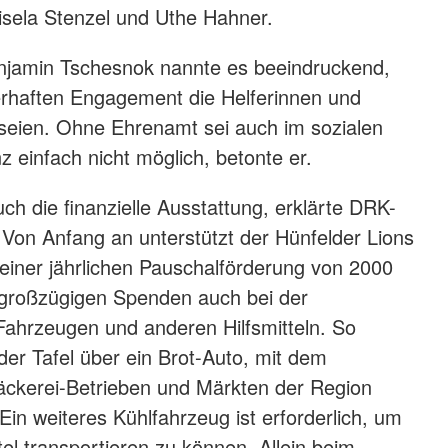
sela Stenzel und Uthe Hahner.
njamin Tschesnok nannte es beeindruckend,
rhaften Engagement die Helferinnen und
 seien. Ohne Ehrenamt sei auch im sozialen
z einfach nicht möglich, betonte er.
uch die finanzielle Ausstattung, erklärte DRK-
 Von Anfang an unterstützt der Hünfelder Lions
t einer jährlichen Pauschalförderung von 2000
t großzügigen Spenden auch bei der
ahrzeugen und anderen Hilfsmitteln. So
der Tafel über ein Brot-Auto, mit dem
ckerei-Betrieben und Märkten der Region
Ein weiteres Kühlfahrzeug ist erforderlich, um
el transportieren zu können. Allein beim