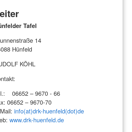
eiter
nfelder Tafel
unnenstraße 14
088 Hünfeld
UDOLF KÖHL
ntakt:
l.: 06652 – 9670 - 66
x: 06652 – 9670-70
Mail:
info(at)drk-huenfeld(dot)de
eb:
www.drk-huenfeld.de