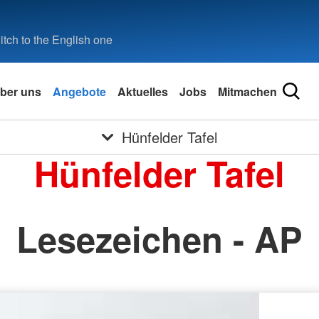
tch to the English one
ber uns
Angebote
Aktuelles
Jobs
Mitmachen
Hünfelder Tafel
Hünfelder Tafel
Lesezeichen - AP