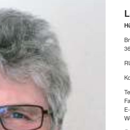
L
Hü
Br
36
R
Ko
Te
Fa
E-
W