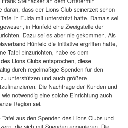
n Frank Steinacker an dem Ortstermin
te daran, dass der Lions Club seinerzeit schon
afel in Fulda mit unterstützt hatte. Damals sei
 gewesen, in Hünfeld eine Zweigstelle der
zurichten. Dazu sei es aber nie gekommen. Als
verband Hünfeld die Initiative ergriffen hatte,
ine Tafel einzurichten, habe es dem
 des Lions Clubs entsprochen, diese
altig durch regelmäßige Spenden für den
 zu unterstützen und auch größere
tzufinanzieren. Die Nachfrage der Kunden und
, wie notwendig eine solche Einrichtung auch
ganze Region sei.
ie Tafel aus den Spenden des Lions Clubs und
zern, die sich mit Spenden engagieren. Die