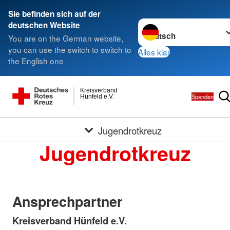
Sie befinden sich auf der
Sprache wechseln zu
deutschen Website
You are on the German website,
you can use the switch to switch to
Alles klar
the English one
Kreisverband
Spenden
Hünfeld e.V.
Jugendrotkreuz
Jugendrotkreuz
Ansprechpartner
Kreisverband Hünfeld e.V.