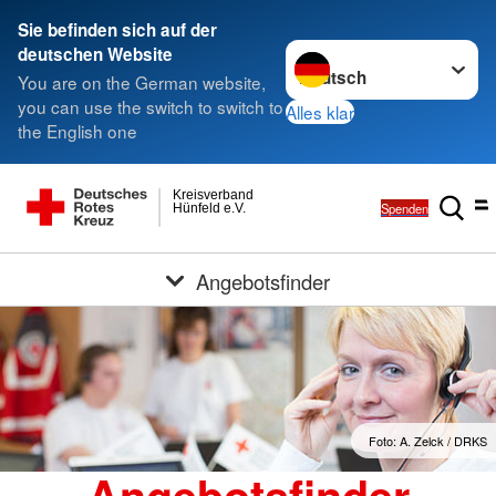
Sie befinden sich auf der
Sprache wechseln zu
deutschen Website
You are on the German website,
you can use the switch to switch to
Alles klar
the English one
Kreisverband
Spenden
Hünfeld e.V.
Angebotsfinder
Foto: A. Zelck / DRKS
Angebotsfinder