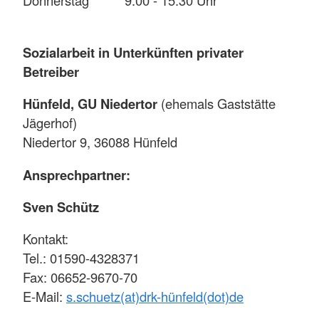
Donnerstag 9:00 - 15.30 Uhr
Sozialarbeit in Unterkünften privater
Betreiber
Hünfeld, GU Niedertor
(ehemals Gaststätte
Jägerhof)
Niedertor 9, 36088 Hünfeld
Ansprechpartner:
Sven Schütz
Kontakt:
Tel.: 01590-4328371
Fax: 06652-9670-70
E-Mail:
s.schuetz(at)drk-hünfeld(dot)de