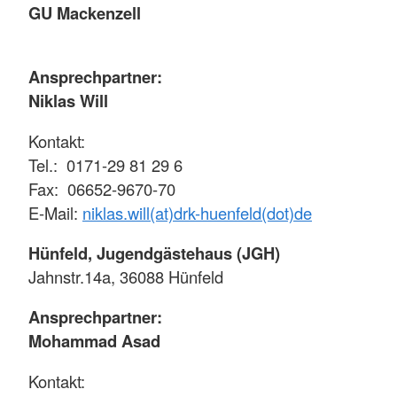
GU Mackenzell
Ansprechpartner:
Niklas Will
Kontakt:
Tel.: 0171-29 81 29 6
Fax: 06652-9670-70
E-Mail:
niklas.will(at)drk-huenfeld(dot)de
Hünfeld, Jugendgästehaus (JGH)
Jahnstr.14a, 36088 Hünfeld
Ansprechpartner:
Mohammad Asad
Kontakt: