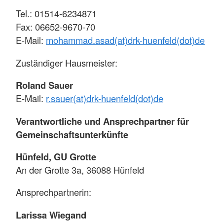
Tel.: 01514-6234871
Fax: 06652-9670-70
E-Mail:
mohammad.asad(at)drk-huenfeld(dot)de
Zuständiger Hausmeister:
Roland Sauer
E-Mail:
r.sauer(at)drk-huenfeld(dot)de
Verantwortliche und Ansprechpartner für
Gemeinschaftsunterkünfte
Hünfeld, GU Grotte
An der Grotte 3a, 36088 Hünfeld
Ansprechpartnerin:
Larissa Wiegand