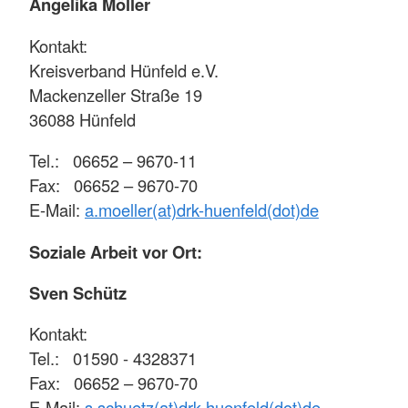
Angelika Möller
Kontakt:
Kreisverband Hünfeld e.V.
Mackenzeller Straße 19
36088 Hünfeld
Tel.: 06652 – 9670-11
Fax: 06652 – 9670-70
E-Mail:
a.moeller(at)drk-huenfeld(dot)de
Soziale Arbeit vor Ort:
Sven Schütz
Kontakt:
Tel.: 01590 - 4328371
Fax: 06652 – 9670-70
E-Mail:
s.schuetz(at)drk-huenfeld(dot)de