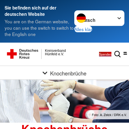
Sie befinden sich auf der
Sprache wechseln zu
deutschen Website
You are on the German website,
you can use the switch to switch to
Alles klar
the English one
Kreisverband
Spenden
Hünfeld e.V.
Knochenbrüche
Foto: A. Zelck / DRK e.V.
Knochenbrüche