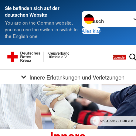
Sie befinden sich auf der
Sprache wechseln zu
deutschen Website
You are on the German website,
you can use the switch to switch to
Alles klar
the English one
Kreisverband
Spenden
Hünfeld e.V.
Innere Erkrankungen und Verletzungen
Foto: A.Zelck / DRK e.V.
Innere