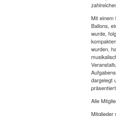
zahlreiche
Mit einem 
Ballons, e
wurde, fol
kompakten 
wurden, ha
musikalisc
Veranstalt
Aufgabensp
dargelegt 
präsentiert
Alle Mitgli
Mitglieder