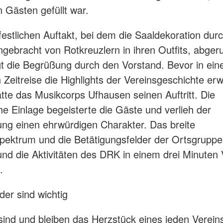
n Gästen gefüllt war.
festlichen Auftakt, bei dem die Saaldekoration dur
ingebracht von Rotkreuzlern in ihren Outfits, abger
gt die Begrüßung durch den Vorstand. Bevor in ein
Zeitreise die Highlights der Vereinsgeschichte er
tte das Musikcorps Ufhausen seinen Auftritt. Die
he Einlage begeisterte die Gäste und verlieh der
ung einen ehrwürdigen Charakter. Das breite
ektrum und die Betätigungsfelder der Ortsgrupp
und die Aktivitäten des DRK in einem drei Minuten
.
eder sind wichtig
 sind und bleiben das Herzstück eines jeden Verein