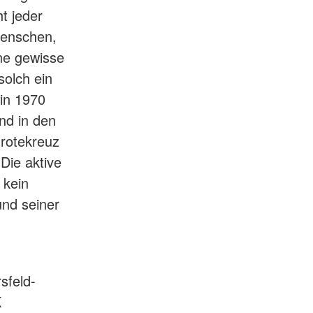
t jeder
Menschen,
ne gewisse
solch ein
in 1970
nd in den
drotekreuz
Die aktive
 kein
und seiner
sfeld-
K