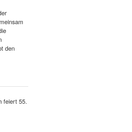
der
emeinsam
die
n
bt den
feiert 55.