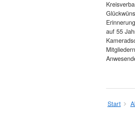
Kreisverba
Glückwünsc
Erinnerun
auf 55 Ja
Kameradsch
Mitglieder
Anwesende
Start
A