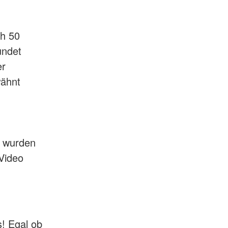
ch 50
undet
er
wähnt
e wurden
 Video
s! Egal ob