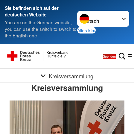
Sie befinden sich auf der
Sprache wechseln zu
deutschen Website
You are on the German website,
you can use the switch to switch to
Alles klar
the English one
Kreisverband
Spenden
Hünfeld e.V.
Kreisversammlung
Kreisversammlung