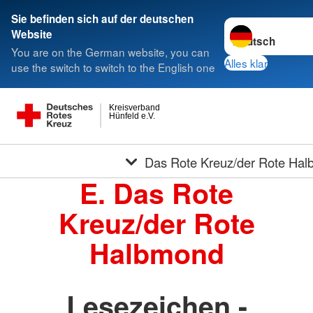
Sie befinden sich auf der deutschen
Sprache wechseln
Website
You are on the German website, you can
Alles klar
use the switch to switch to the English one
Kreisverband
Hünfeld e.V.
Das Rote Kreuz/der Rote Ha
E. Das Rote
Kreuz/der Rote
Halbmond
Lesezeichen -