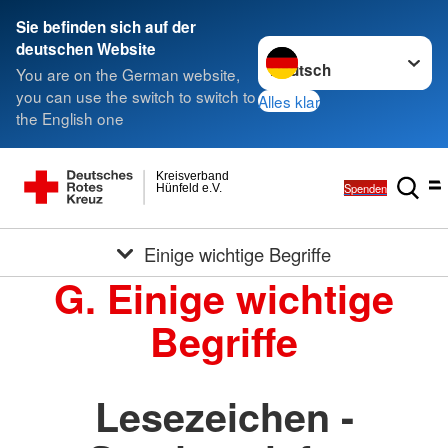
Sie befinden sich auf der
Sprache wechseln zu
deutschen Website
You are on the German website,
you can use the switch to switch to
Alles klar
the English one
Kreisverband
Spenden
Hünfeld e.V.
Einige wichtige Begriffe
G. Einige wichtige
Begriffe
Lesezeichen -