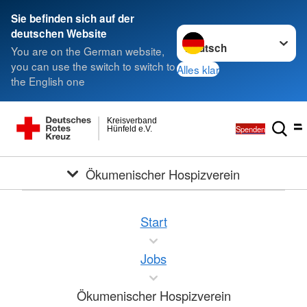
Sie befinden sich auf der
Sprache wechseln zu
deutschen Website
You are on the German website,
you can use the switch to switch to
Alles klar
the English one
Kreisverband
Spenden
Hünfeld e.V.
Ökumenischer Hospizverein
Start
Jobs
Ökumenischer Hospizverein